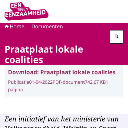
Naar de homepage van Eén tegen eenzaamheid
Home
Documenten
Vu
Praatplaat lokale
coalities
Download:
Praatplaat lokale coalities
Publicatie
01-04-2022
PDF-document
742.67 KB
1
pagina
Een initiatief van het ministerie van