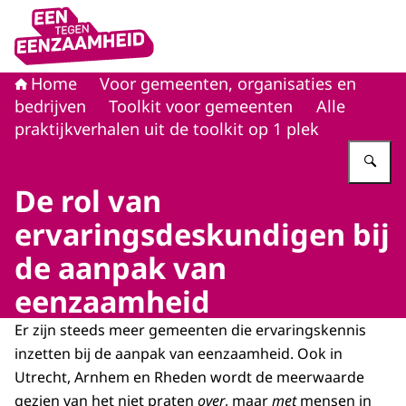
Naar de homepage van Eén tegen eenzaamheid
Home
Voor gemeenten, organisaties en
bedrijven
Toolkit voor gemeenten
Alle
praktijkverhalen uit de toolkit op 1 plek
Vu
De rol van
ervaringsdeskundigen bij
de aanpak van
eenzaamheid
Er zijn steeds meer gemeenten die ervaringskennis
inzetten bij de aanpak van eenzaamheid. Ook in
Utrecht, Arnhem en Rheden wordt de meerwaarde
gezien van het niet praten
over
, maar
met
mensen in