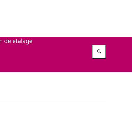
in de etalage
Vul in wat 