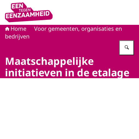
Naar de homepage van Eén tegen eenzaamheid
Home
Voor gemeenten, organisaties en
bedrijven
Vu
Maatschappelijke
initiatieven in de etalage
Beeld: © Ministerie van VWS / Ministerie van VWS