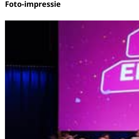
Foto-impressie
Welkom! Zijne Majesteit de Koning.
In beeld Sofie Vriends, Kinderpostzegels:
We hebben een heel groot onderzoek gedaan en da
basisschoolleeftijd zich al eenzaam voelt. Daar m
Aan de ene kant ervoor zorgen dat het veel bespre
organisaties worden ondersteund die directe steu
een vangnet of het aanleren van vaardigheden.
In beeld Maarten Hupkes, Stichting De Buurt:
Wij organiseren vrolijke en verbindende buurtacti
waar buurtbewoners gezellig met elkaar gaan kam
Je ziet een hele mooie samenwerking ontstaan. Du
bijvoorbeeld. Maar ook bedrijven en goede doelen
die samen echt een stem maken tegen eenzaamhe
In beeld Sonja Boelhouwer, Albert Heijn:
We hebben best wel veel connecties gehad natuurl
met andere werkgevers. Wat je ook kan doen als j