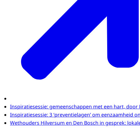
Nou we staan hier met de installatie Meaningful Enc
vreemde elkaar te ontmoeten. Daarin ontstaat ver
In beeld Zohra Nisrien Boubar, VoorUit:
Ik werk bij Stichting Vooruit als een organisatie w
Ze krijgen gelijk een soort netwerk in de buurt.
In beeld Umut Kaya, Buurtzorg Jong:
Eigenlijk proberen wij continu raakvlakken met de
hypes of actualiteiten te gebruiken.
In beeld Malou Vercammen, Avondje Uit:
Bij Stichting Avondje Uit organiseren wij vrijetijdsac
Voor jongeren en jongvolwassenen tussen de zestie
ze dan ook in sociale vaardigheden zodat ze ook w
Inspiratiesessie: gemeenschappen met een hart, door 
contacten aan kunnen gaan.
Inspiratiesessie: 3 ‘preventielagen’ om eenzaamheid o
Wethouders Hilversum en Den Bosch in gesprek: loka
Voice-over gastspreker: