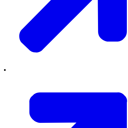
In beeld Jan Slagter, Omroep Max:
Kijk, één Tegen eenzaamheid is de mooie kapstok,
Het moet gebeuren in de wijken, moet gebeuren, 
In beeld Vanessa Steenbergen, De Schoor:
Heb gewoon een beetje interesse. Wie woont er naa
In beeld Jan Slagter, Omroep Max:
En als wij laten zien dat er heel veel mooie initiat
Ja oh, daar wil ik ook wel naar toe eigenlijk. En d
over, maar die is niet te hoog.
In beeld Marianne van der Sloot, Wethouder Den 
We hebben echt een aanpak specifiek op eenzaamhe
En dat zijn al onze clubs en organisaties en vereni
hebben van de gemeente is dat je er ook bent op 
dat je kijkt naar wat er wel kan.
In beeld Mirte van der Nat, Muzus: