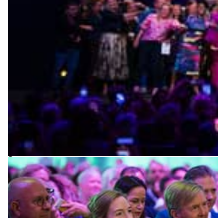
Je leert ze gewoon gedag zeggen, op tijd komen, m
ongelooflijke drijfveer van lekker in je vel zitten.
In beeld Anja Machielse, Emeritus hoogleraar Hu
Het feit dat de koning hier andaag is om deze wee
aan heel veel mensen dat dit echt een thema is wa
OUTRO IN BEELD: Bekijk wat jij kan doen op eent
Ministerie Volksgezondheidheid, Welzijn en Sport
©