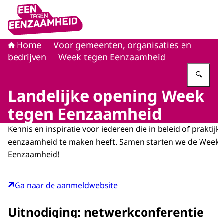
Naar de homepage van Eén tegen eenzaamheid
Home
Voor gemeenten, organisaties en
bedrijven
Week tegen Eenzaamheid
Vu
Landelijke opening Week
tegen Eenzaamheid
Kennis en inspiratie voor iedereen die in beleid of prakt
eenzaamheid te maken heeft. Samen starten we de Wee
Eenzaamheid!
Ga naar de aanmeldwebsite
Uitnodiging: netwerkconferentie