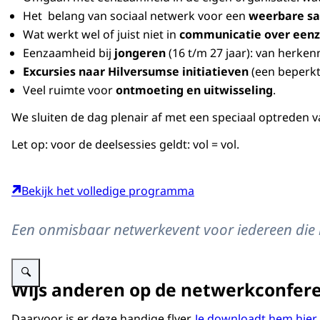
Het belang van sociaal netwerk voor een
weerbare s
Wat werkt wel of juist niet in
communicatie over een
Eenzaamheid bij
jongeren
(16 t/m 27 jaar): van herken
Excursies naar Hilversumse initiatieven
(een beperkt
Veel ruimte voor
ontmoeting en uitwisseling
.
We sluiten de dag plenair af met een speciaal optreden 
Let op: voor de deelsessies geldt: vol = vol.
Bekijk het volledige programma
Een onmisbaar netwerkevent voor iedereen die i
Vergroot afbeelding Uitnodiging Landelijke opening van de Week tegen Ee
Wijs anderen op de netwerkconfere
Daarvoor is er deze handige flyer.
Je downloadt hem hier