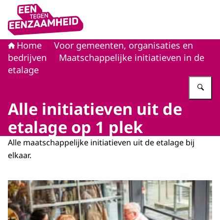
Naar de homepage van Eén tegen eenzaamheid
Home
Voor gemeenten, organisaties en
bedrijven
Maatschappelijke initiatieven in de
etalage
Vu
Alle initiatieven uit de
etalage op 1 plek
Alle maatschappelijke initiatieven uit de etalage bij
elkaar.