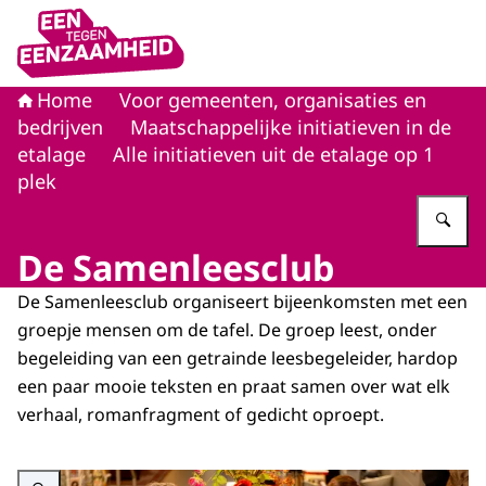
Naar de homepage van Eén tegen eenzaamheid
Home
Voor gemeenten, organisaties en
bedrijven
Maatschappelijke initiatieven in de
etalage
Alle initiatieven uit de etalage op 1
plek
Vu
De Samenleesclub
De Samenleesclub organiseert bijeenkomsten met een
groepje mensen om de tafel. De groep leest, onder
begeleiding van een getrainde leesbegeleider, hardop
een paar mooie teksten en praat samen over wat elk
verhaal, romanfragment of gedicht oproept.
Vergroot afbeelding Een bijeenkomst van De Samenleesclub