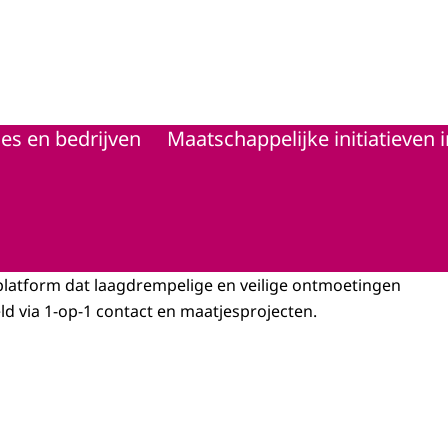
d
es en bedrijven
Maatschappelijke initiatieven 
platform dat laagdrempelige en veilige ontmoetingen
eeld via 1-op-1 contact en maatjesprojecten.
hone toont een platform om een maatje of buddy te zoeken, met daar omheen fo