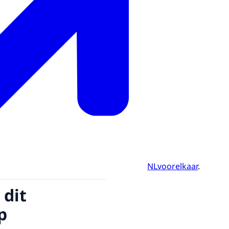
NLvoorelkaar
.
 dit
p