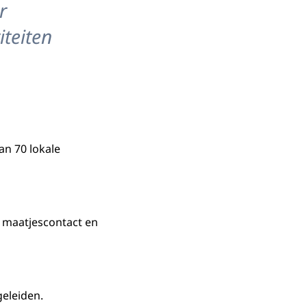
r
iteiten
an 70 lokale
 maatjescontact en
geleiden.