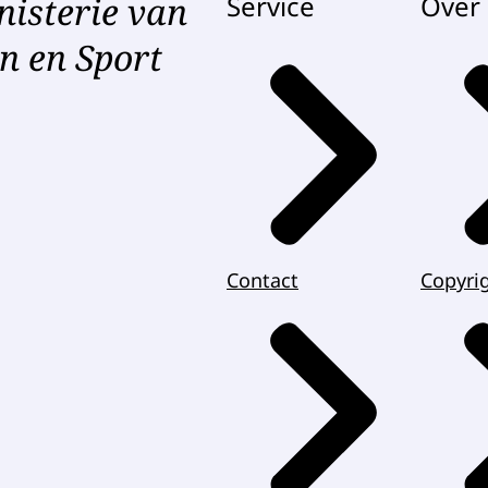
nisterie van
Service
Over 
n en Sport
Contact
Copyri