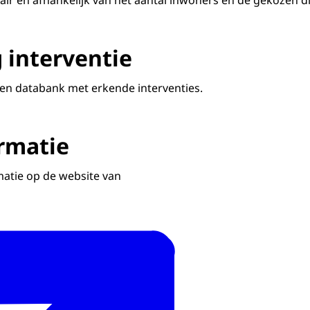
air en afhankelijk van het aantal inwoners en de gekozen d
 interventie
en databank met erkende interventies.
rmatie
matie op de website van