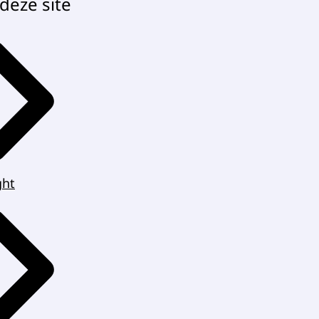
deze site
ght