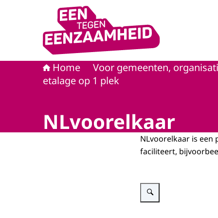
Naar de homepage van Eén tegen eenzaamhei
Home
Voor gemeenten, organisati
etalage op 1 plek
NLvoorelkaar
NLvoorelkaar is een 
faciliteert, bijvoorb
Vergroot afbeelding Smartp