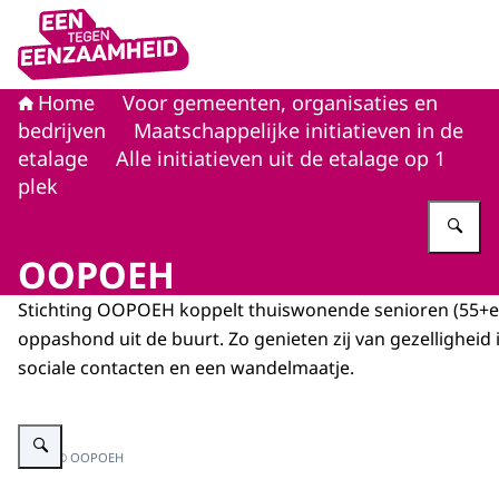
Naar de homepage van Eén tegen eenzaamheid
Home
Voor gemeenten, organisaties en
bedrijven
Maatschappelijke initiatieven in de
etalage
Alle initiatieven uit de etalage op 1
plek
Vu
OOPOEH
Stichting OOPOEH koppelt thuiswonende senioren (55+e
oppashond uit de buurt. Zo genieten zij van gezelligheid i
sociale contacten en een wandelmaatje.
Vergroot afbeelding Een oudere vrouw op de bank met een hond
Beeld: © OOPOEH