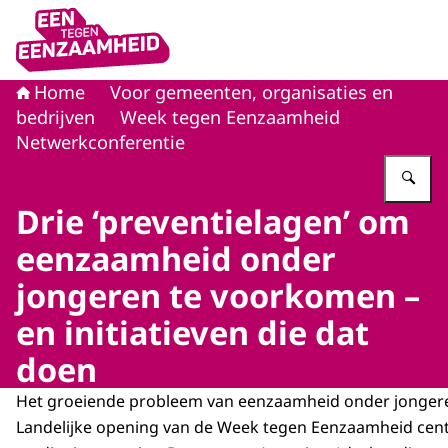
Naar de homepage van Eén tegen eenzaamheid
Home
Voor gemeenten, organisaties en
bedrijven
Week tegen Eenzaamheid
Netwerkconferentie
Vu
Drie ‘preventielagen’ om
eenzaamheid onder
jongeren te voorkomen –
en initiatieven die dat
doen
Het groeiende probleem van eenzaamheid onder jongere
Landelijke opening van de Week tegen Eenzaamheid centr