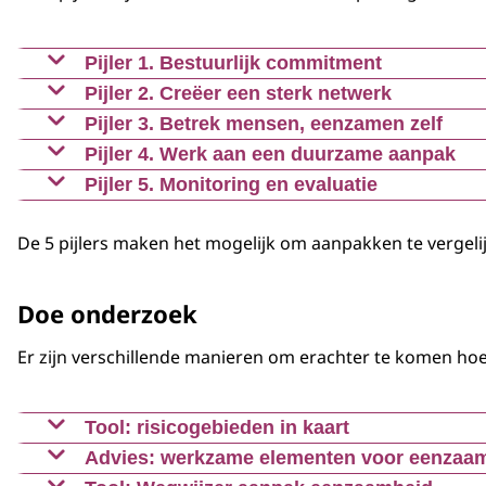
Pijler 1. Bestuurlijk commitment
De aanpak van eenzaamheid valt of staat met polit
Pijler 2. Creëer een sterk netwerk
Eenzaamheid aanpakken kan alleen in netwerkverba
Pijler 3. Betrek mensen, eenzamen zelf
Er is niet één type eenzame of één type eenzaamh
Pijler 4. Werk aan een duurzame aanpak
Kijk naar wat echt werkt om eenzaamheid te door
Pijler 5. Monitoring en evaluatie
Eenzaamheid aanpakken is blijven leren in de prak
De 5 pijlers maken het mogelijk om aanpakken te vergelijk
Doe onderzoek
Er zijn verschillende manieren om erachter te komen hoe
Tool: risicogebieden in kaart
Advies: werkzame elementen voor eenzaam