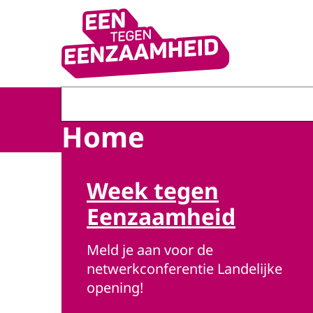
Naar de homepage van Eén tegen eenzaamhei
Home
Beeld: © Ministerie van VWS
Week tegen
Eenzaamheid
Meld je aan voor de
netwerkconferentie Landelijke
opening!