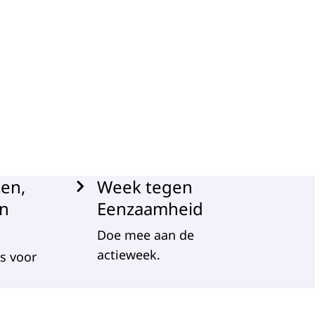
en,
Week tegen
en
Eenzaamheid
Doe mee aan de
actieweek.
es voor